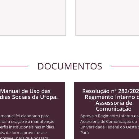
DOCUMENTOS
Manual de Uso das
Resolução nº 282/202
dias Sociais da Ufopa.
Regimento Interno 
Assessoria de
Comunicação
 manual foi elaborado para
Aprova o Regimento Interno da
ntar a criação e a manutenção
Assessoria de Comunicação da
erfis institucionais nas mídias
Universidade Federal do Oeste 
ais, de forma proveitosa e
Pará
onsável, para que possam