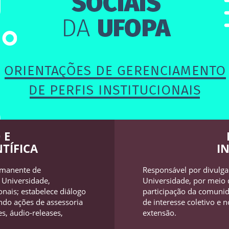
 E
TÍFICA
I
rmanente de
Responsável por divulga
 Universidade,
Universidade, por meio 
onais; estabelece diálogo
participação da comuni
ndo ações de assessoria
de interesse coletivo e 
s, áudio-releases,
extensão.