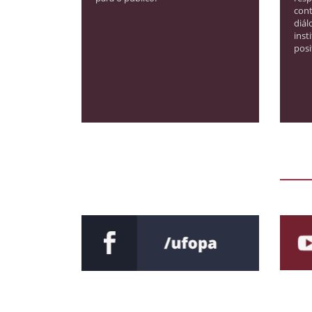
cont
diál
inst
posi