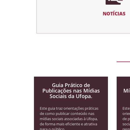
NOTÍCIAS
Guia Prático de
Publicações nas Mídias
Mí
Sociais da Ufopa.
Este guia traz orientações práticas
Este
de como publicar conteúdo nas
orie
mídias sociais associadas à Ufopa,
de p
de forma mais eficiente e atrativa
soci
para o público.
resp