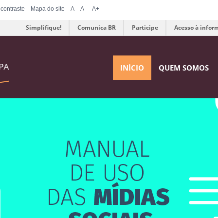
 contraste
Mapa do site
A
A-
A+
Simplifique!
Comunica BR
Participe
Acesso à infor
INÍCIO
QUEM SOMOS