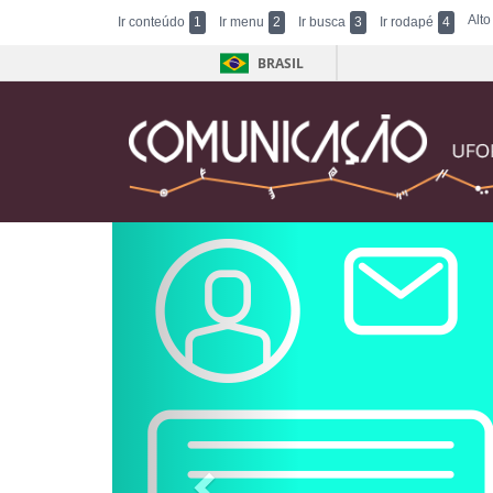
Alto
Ir conteúdo
1
Ir menu
2
Ir busca
3
Ir rodapé
4
BRASIL
Previous