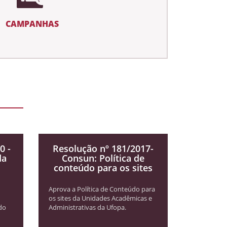
CAMPANHAS
0 -
Resolução nº 181/2017-
da
Consun: Política de
conteúdo para os sites
Aprova a Política de Conteúdo para
os sites da Unidades Acadêmicas e
do
Administrativas da Ufopa.