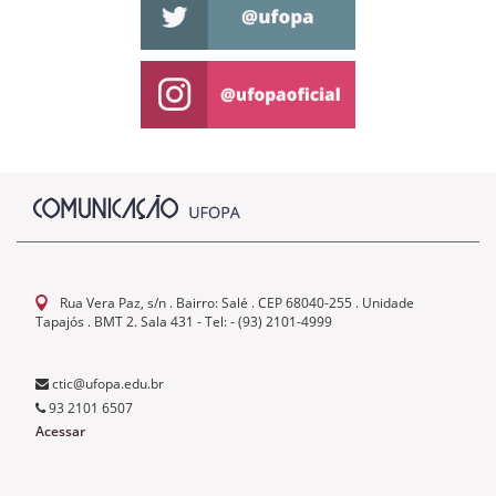
Rua Vera Paz, s/n . Bairro: Salé . CEP 68040-255 . Unidade
Tapajós . BMT 2. Sala 431 - Tel: - (93) 2101-4999
ctic@ufopa.edu.br
93 2101 6507
Acessar