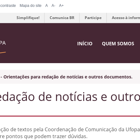
 contraste
Mapa do site
A
A-
A+
Simplifique!
Comunica BR
Participe
Acesso à infor
INÍCIO
QUEM SOMOS
-
Orientações para redação de notícias e outros documentos.
dação de notícias e outr
licação de textos pela Coordenação de Comunicação da Ufopa
re pontos que podem trazer dúvidas.