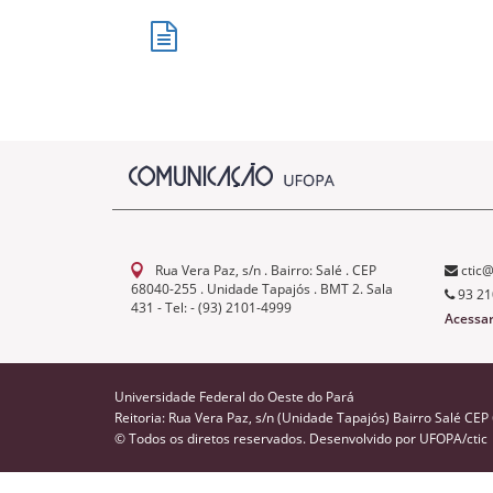
Rua Vera Paz, s/n . Bairro: Salé . CEP
ctic@
68040-255 . Unidade Tapajós . BMT 2. Sala
93 21
431 - Tel: - (93) 2101-4999
Acessa
Universidade Federal do Oeste do Pará
Reitoria: Rua Vera Paz, s/n (Unidade Tapajós) Bairro Salé CE
© Todos os diretos reservados. Desenvolvido por
UFOPA/ctic