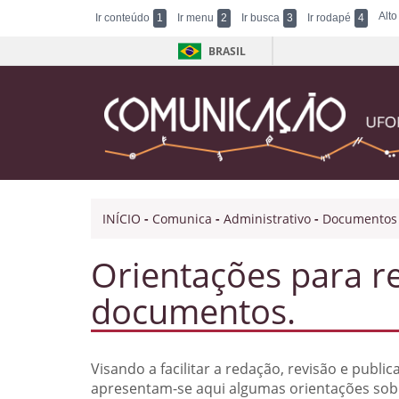
Alto
Ir conteúdo
1
Ir menu
2
Ir busca
3
Ir rodapé
4
BRASIL
INÍCIO
-
Comunica
-
Administrativo
-
Documentos
Orientações para re
documentos.
Visando a facilitar a redação, revisão e pub
apresentam-se aqui algumas orientações sob