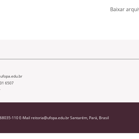
Baixar arqu
ufopa.edu.br
01 6507
r
P 68035-110 E-Mail reitoria@ufopa.edu.br Santarém, Pará, Brasil