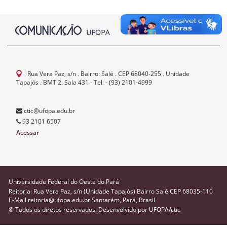
Rua Vera Paz, s/n . Bairro: Salé . CEP 68040-255 . Unidade
Tapajós . BMT 2. Sala 431 - Tel: - (93) 2101-4999
ctic@ufopa.edu.br
93 2101 6507
Acessar
Universidade Federal do Oeste do Pará
Reitoria: Rua Vera Paz, s/n (Unidade Tapajós) Bairro Salé CEP 68035-110
E-Mail reitoria@ufopa.edu.br Santarém, Pará, Brasil
© Todos os diretos reservados. Desenvolvido por
UFOPA/ctic