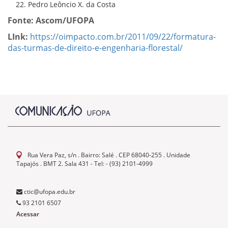
Pedro Leôncio X. da Costa
Fonte: Ascom/UFOPA
LInk:
https://oimpacto.com.br/2011/09/22/formatura-
das-turmas-de-direito-e-engenharia-florestal/
Rua Vera Paz, s/n . Bairro: Salé . CEP 68040-255 . Unidade
Tapajós . BMT 2. Sala 431 - Tel: - (93) 2101-4999
ctic@ufopa.edu.br
93 2101 6507
Acessar