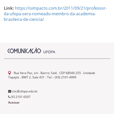
Link:
https://oimpacto.com.br/2011/09/21/professor-
da-ufopa-sera-nomeado-membro-da-academia-
brasileira-de-ciencia/
Rua Vera Paz, s/n . Bairro: Salé . CEP 68040-255 . Unidade
Tapajós . BMT 2. Sala 431 - Tel: - (93) 2101-4999
ctic@ufopa.edu.br
93 2101 6507
Acessar