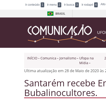
Alto
Ir conteúdo
1
Ir menu
2
Ir busca
3
Ir rodapé
4
BRASIL
INÍCIO
-
Comunica
-
Jornalismo
-
Ufopa na
Mídia
-
Ultima atualização em 28 de Maio de 2020 às 
Santarém recebe En
Bubalinocultores.