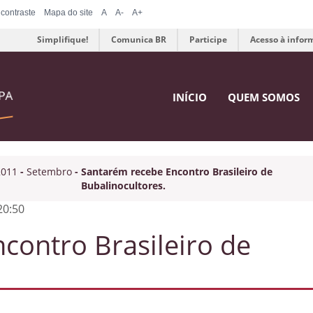
 contraste
Mapa do site
A
A-
A+
Simplifique!
Comunica BR
Participe
Acesso à infor
INÍCIO
QUEM SOMOS
2011
-
Setembro
-
Santarém recebe Encontro Brasileiro de
Bubalinocultores.
20:50
contro Brasileiro de