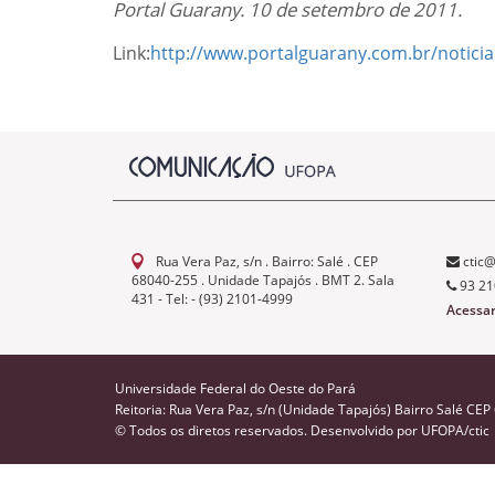
Portal Guarany. 10 de setembro de 2011.
Link:
http://www.portalguarany.com.br/notici
Rua Vera Paz, s/n . Bairro: Salé . CEP
ctic@
68040-255 . Unidade Tapajós . BMT 2. Sala
93 21
431 - Tel: - (93) 2101-4999
Acessa
Universidade Federal do Oeste do Pará
Reitoria: Rua Vera Paz, s/n (Unidade Tapajós) Bairro Salé CE
© Todos os diretos reservados. Desenvolvido por
UFOPA/ctic