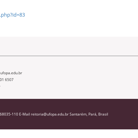
a.php?id=83
ufopa.edu.br
01 6507
r
P 68035-110 E-Mail reitoria@ufopa.edu.br Santarém, Pará, Brasil