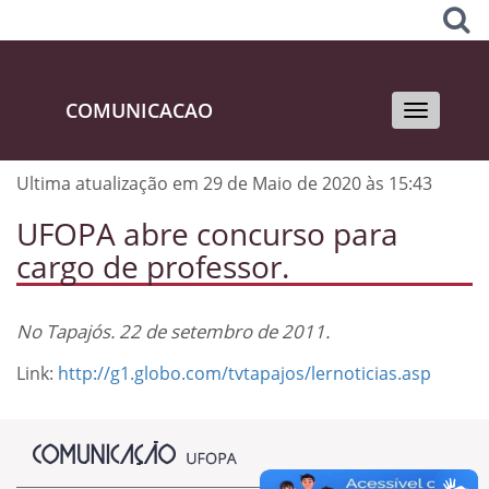
COMUNICACAO
Toggle
navigati
Ultima atualização em 29 de Maio de 2020 às 15:43
UFOPA abre concurso para
cargo de professor.
No Tapajós. 22 de setembro de 2011.
Link:
http://g1.globo.com/tvtapajos/lernoticias.asp