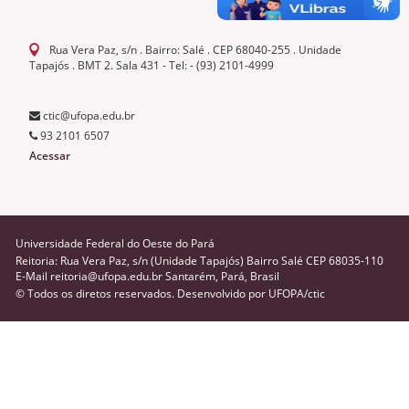
Rua Vera Paz, s/n . Bairro: Salé . CEP 68040-255 . Unidade
Tapajós . BMT 2. Sala 431 - Tel: - (93) 2101-4999
ctic@ufopa.edu.br
93 2101 6507
Acessar
Universidade Federal do Oeste do Pará
Reitoria: Rua Vera Paz, s/n (Unidade Tapajós) Bairro Salé CEP 68035-110
E-Mail reitoria@ufopa.edu.br Santarém, Pará, Brasil
© Todos os diretos reservados. Desenvolvido por
UFOPA/ctic