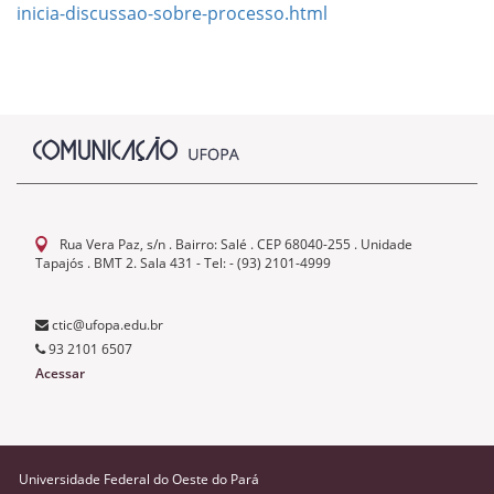
inicia-discussao-sobre-processo.html
Rua Vera Paz, s/n . Bairro: Salé . CEP 68040-255 . Unidade
Tapajós . BMT 2. Sala 431 - Tel: - (93) 2101-4999
ctic@ufopa.edu.br
93 2101 6507
Acessar
Universidade Federal do Oeste do Pará