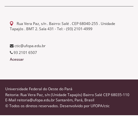
Rua Vera Paz, s/n . Bairro: Salé . CEP 68040-255 . Unidade
Tapajós . BMT 2. Sala 431 - Tel: - (93) 2101-4999
ctic@ufopa.edu.br
93 2101 6507
Acessar
Universidade Federal do Oeste do Pará
Reitoria: Rua Vera Paz, s/n (Unidade Tapajós) Bairro Salé CEP 68035-110
E-Mail reitoria@ufopa.edu.br Santarém, Pará, Brasil
© Todos os diretos reservados. Desenvolvido por
UFOPA/ctic