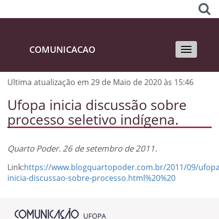
COMUNICACAO
Toggle
navigati
Ultima atualização em 29 de Maio de 2020 às 15:46
Ufopa inicia discussão sobre
processo seletivo indígena.
Quarto Poder. 26 de setembro de 2011.
Link:
https://www.blogquartopoder.com.br/2011/09/ufopa
inicia-discussao-sobre-processo.html%20%20