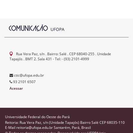
Rua Vera Paz, s/n . Bairro: Salé . CEP 68040-255 . Unidade
Tapajós . BMT 2. Sala 431 - Tel: - (93) 2101-4999
ctic@ufopa.edu.br
93 2101 6507
Acessar
Universidade Federal do Oeste do Pará
Reitoria: Rua Vera Paz, s/n (Unidade Tapajós) Bairro Salé CEP 68035-110
E-Mail reitoria@ufopa.edu.br Santarém, Pará, Brasil