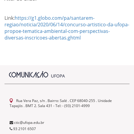
Link:
https://g1.globo.com/pa/santarem-
regiao/noticia/2020/06/14/concurso-artistico-da-ufopa-
propoe-tematica-ambiental-com-perspectivas-
diversas-inscricoes-abertas.ghtml
Rua Vera Paz, s/n . Bairro: Salé . CEP 68040-255 . Unidade
Tapajós . BMT 2. Sala 431 - Tel: - (93) 2101-4999
ctic@ufopa.edu.br
93 2101 6507