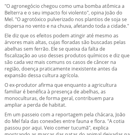
"O agronegócio chegou como uma bomba atômica a
Belterra e o seu impacto foi violento", opina João do
Mel. "O agrotóxico pulverizado nos plantios de soja se
dispersa no vento e na chuva, afetando toda a cidade."
Ele diz que os efeitos podem atingir até mesmo as
árvores mais altas, cujas floradas são buscadas pelas
abelhas sem ferrão. Ele se queixa da falta de
fiscalização ao uso desses produtos químicos e diz que
são cada vez mais comuns os casos de câncer na
região, doença praticamente inexistente antes da
expansão dessa cultura agrícola.
O ex-produtor afirma que enquanto a agricultura
familiar é benéfica à presença de abelhas, as
monoculturas, de forma geral, contribuem para
ampliar a perda de habitat.
Em um passeio com a reportagem pela chácara, João
do Mel fala das conexões entre fauna e flora. "A cotia
passou por aqui. Veio comer tucumã", explica
mostrando as marcas das patas do animal deixadas na