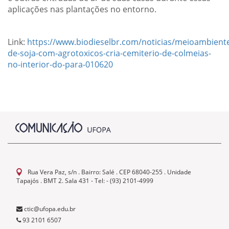
aplicações nas plantações no entorno.
Link:
https://www.biodieselbr.com/noticias/meioambiente
de-soja-com-agrotoxicos-cria-cemiterio-de-colmeias-
no-interior-do-para-010620
Rua Vera Paz, s/n . Bairro: Salé . CEP 68040-255 . Unidade
Tapajós . BMT 2. Sala 431 - Tel: - (93) 2101-4999
ctic@ufopa.edu.br
93 2101 6507