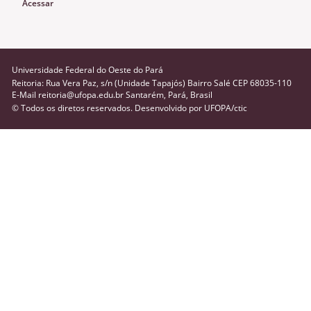
Acessar
Universidade Federal do Oeste do Pará
Reitoria: Rua Vera Paz, s/n (Unidade Tapajós) Bairro Salé CEP 68035-110
E-Mail reitoria@ufopa.edu.br Santarém, Pará, Brasil
© Todos os diretos reservados. Desenvolvido por
UFOPA/ctic