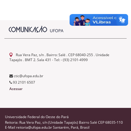
Rua Vera Paz, s/n . Bairro: Salé . CEP 68040-255 . Unidade
Tapajós . BMT 2. Sala 431 - Tel: - (93) 2101-4999
ctic@ufopa.edu.br
93 2101 6507
Acessar
Universidade Federal do Oeste do Pará
Reitoria: Rua Vera Paz, s/n (Unidade Tapajós) Bairro Salé CEP 68035-110
E-Mail reitoria@ufopa.edu.br Santarém, Pará, Brasil