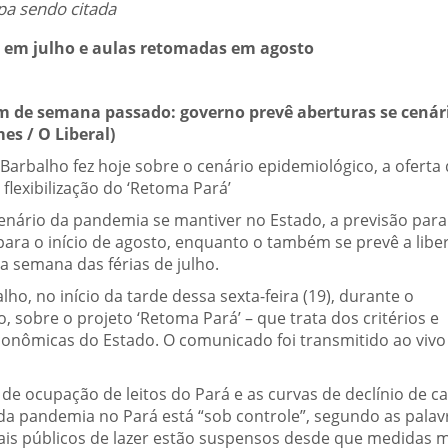
pa sendo citada
s em julho e aulas retomadas em agosto
im de semana passado: governo prevê aberturas se cenár
s / O Liberal)
arbalho fez hoje sobre o cenário epidemiológico, a oferta
 flexibilização do ‘Retoma Pará’
enário da pandemia se mantiver no Estado, a previsão para
 para o início de agosto, enquanto o também se prevê a libe
ra semana das férias de julho.
o, no início da tarde dessa sexta-feira (19), durante o
o, sobre o projeto ‘Retoma Pará’ – que trata dos critérios e
conômicas do Estado. O comunicado foi transmitido ao vivo
e ocupação de leitos do Pará e as curvas de declínio de c
da pandemia no Pará está “sob controle”, segundo as palav
cais públicos de lazer estão suspensos desde que medidas 