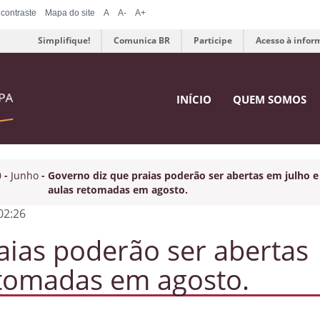
 contraste
Mapa do site
A
A-
A+
Simplifique!
Comunica BR
Participe
Acesso à infor
INÍCIO
QUEM SOMOS
0
-
Junho
-
Governo diz que praias poderão ser abertas em julho e
aulas retomadas em agosto.
02:26
aias poderão ser abertas
etomadas em agosto.