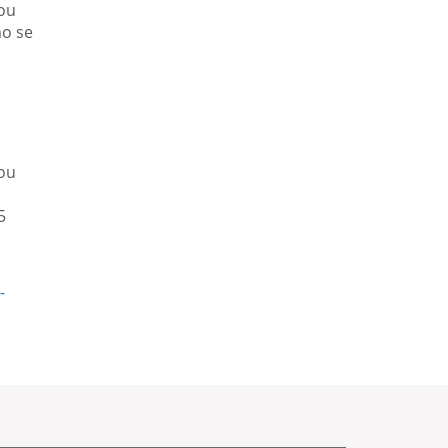
hou
mo se
hou
5
-