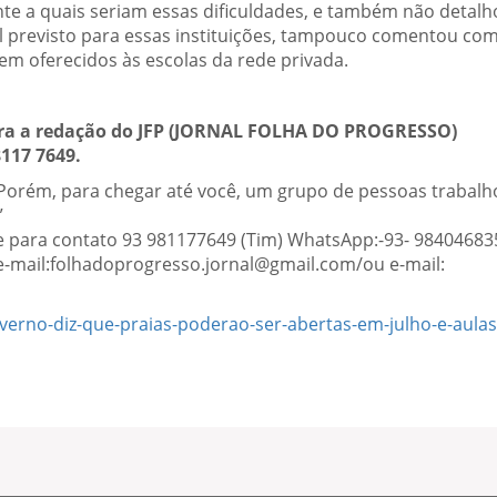
nte a quais seriam essas dificuldades, e também não detal
l previsto para essas instituições, tampouco comentou co
em oferecidos às escolas da rede privada.
para a redação do JFP (JORNAL FOLHA DO PROGRESSO)
8117 7649.
 Porém, para chegar até você, um grupo de pessoas trabal
”
ne para contato 93 981177649 (Tim) WhatsApp:-93- 98404683
e-mail:folhadoprogresso.jornal@gmail.com/ou e-mail:
erno-diz-que-praias-poderao-ser-abertas-em-julho-e-aulas