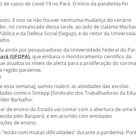
 de casos de covid-19 no Pará. O início da pandemia foi
agosto. E isso se não houver nenhuma mudança do cenário
ador, no comunicado dessa tarde, ao lado de Ualame Macha
ública e da Defesa Social (Segup), e do reitor da Universid
elho.
da ainda por pesquisadores da Universidade Federal do Par
Pará (UFOPA),
que embasa o monitoramento científico da
 atualiza os níveis de alerta para a proliferação do corona
a região paraense.
s
mo essa semana], vamos reabrir as atividades das escolas
dades como o Sintepp [Sindicato dos Trabalhadores da Ed
elder Barbalho.
ar de ensino do Estado vai contar com a abertura de uma l
ecida pelo Banpará, e em acortdo com entidades
uições de ensino.
s “estão com muitas dificuldades” durante a pandemia. Por