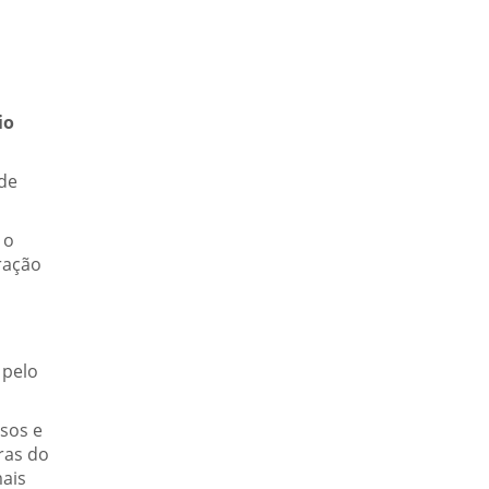
io
 de
 o
ração
 pelo
asos e
ras do
mais