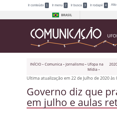
Alto
Ir conteúdo
1
Ir menu
2
Ir busca
3
Ir rodapé
4
BRASIL
INÍCIO
-
Comunica
-
Jornalismo
-
Ufopa na
202
Mídia
-
Ultima atualização em 22 de Julho de 2020 às 
Governo diz que pr
em julho e aulas r