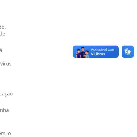
do,
ade
á
vírus
ucação
inha
ém, o