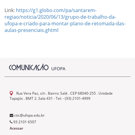
Link:
https://g1.globo.com/pa/santarem-
regiao/noticia/2020/06/13/grupo-de-trabalho-da-
ufopa-e-criado-para-montar-plano-de-retomada-das-
aulas-presenciais.ghtml
Rua Vera Paz, s/n . Bairro: Salé . CEP 68040-255 . Unidade
Tapajós . BMT 2. Sala 431 - Tel: - (93) 2101-4999
ctic@ufopa.edu.br
93 2101 6507
Acessar