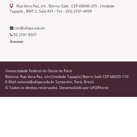
Rua Vera Paz, s/n . Bairro: Salé . CEP 68040-255 . Unidade
Tapajós . BMT 2. Sala 431 - Tel: - (93) 2101-4999
ctic@ufopa.edu.br
93 2101 6507
Acessar
Universidade Federal do Oeste do Pará
Reitoria: Rua Vera Paz, s/n (Unidade Tapajós) Bairro Salé CEP 68035-110
E-Mail reitoria@ufopa.edu.br Santarém, Pará, Brasil
© Todos os diretos reservados. Desenvolvido por
UFOPA/ctic