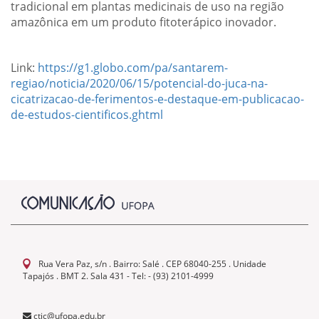
tradicional em plantas medicinais de uso na região
amazônica em um produto fitoterápico inovador.
Link:
https://g1.globo.com/pa/santarem-
regiao/noticia/2020/06/15/potencial-do-juca-na-
cicatrizacao-de-ferimentos-e-destaque-em-publicacao-
de-estudos-cientificos.ghtml
Rua Vera Paz, s/n . Bairro: Salé . CEP 68040-255 . Unidade
Tapajós . BMT 2. Sala 431 - Tel: - (93) 2101-4999
ctic@ufopa.edu.br