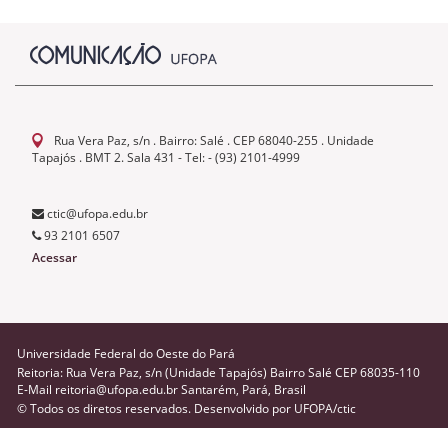
Rua Vera Paz, s/n . Bairro: Salé . CEP 68040-255 . Unidade
Tapajós . BMT 2. Sala 431 - Tel: - (93) 2101-4999
ctic@ufopa.edu.br
93 2101 6507
Acessar
Universidade Federal do Oeste do Pará
Reitoria: Rua Vera Paz, s/n (Unidade Tapajós) Bairro Salé CEP 68035-110
E-Mail reitoria@ufopa.edu.br Santarém, Pará, Brasil
© Todos os diretos reservados. Desenvolvido por
UFOPA/ctic